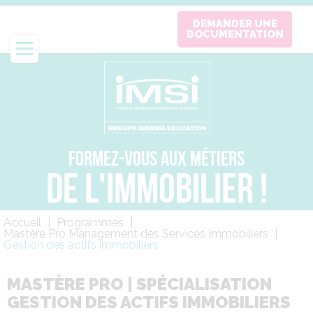
Aller
DEMANDER UNE
au
DOCUMENTATION
contenu
principal
FORMEZ-VOUS AUX MÉTIERS
DE L'IMMOBILIER !
Fil
Accueil
Programmes
d'Ariane
Mastère Pro Management des Services Immobiliers
Gestion des actifs immobiliers
MASTÈRE PRO | SPÉCIALISATION
GESTION DES ACTIFS IMMOBILIERS