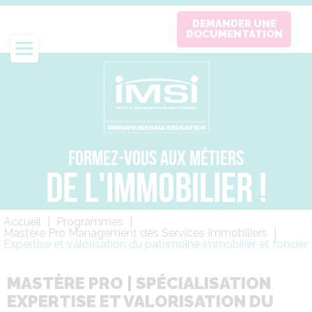
Aller
DEMANDER UNE
au
DOCUMENTATION
contenu
principal
FORMEZ-VOUS AUX MÉTIERS
DE L'IMMOBILIER !
Fil
Accueil
Programmes
d'Ariane
Mastère Pro Management des Services Immobiliers
Expertise et valorisation du patrimoine immobilier et foncier
MASTÈRE PRO | SPÉCIALISATION
EXPERTISE ET VALORISATION DU