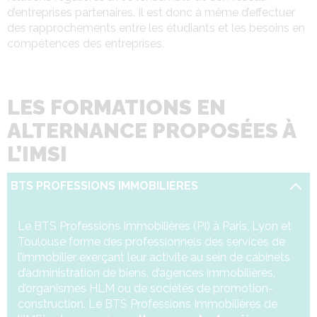
d’entreprises partenaires. Il est donc à même d’effectuer
des rapprochements entre les étudiants et les besoins en
compétences des entreprises.
LES FORMATIONS EN
ALTERNANCE PROPOSÉES À
L’IMSI
BTS PROFESSIONS IMMOBILIÈRES
Le BTS Professions Immobilières (PI) à Paris, Lyon et
Toulouse forme des professionnels des services de
l’immobilier exerçant leur activité au sein de cabinets
d’administration de biens, d’agences immobilières,
d’organismes HLM ou de sociétés de promotion-
construction. Le BTS Professions Immobilières de