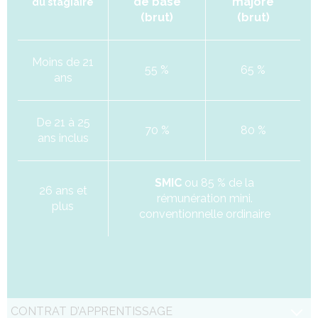
de base
majoré
du stagiaire
(brut)
(brut)
Moins de 21
55 %
65 %
ans
De 21 à 25
70 %
80 %
ans inclus
SMIC
ou 85 % de la
26 ans et
rémunération mini.
plus
conventionnelle ordinaire
CONTRAT D’APPRENTISSAGE