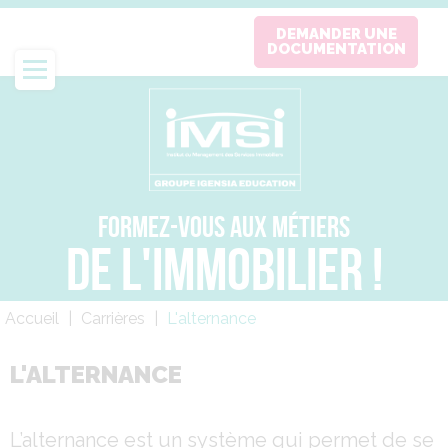
Aller
DEMANDER UNE
au
DOCUMENTATION
contenu
principal
FORMEZ-VOUS AUX MÉTIERS
DE L'IMMOBILIER !
Fil
Accueil
Carrières
L'alternance
d'Ariane
L'ALTERNANCE
L’alternance est un système qui permet de se