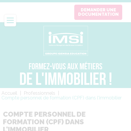
Aller
DEMANDER UNE
au
DOCUMENTATION
contenu
principal
FORMEZ-VOUS AUX MÉTIERS
DE L'IMMOBILIER !
Fil
Accueil
Professionnels
d'Ariane
Compte personnel de formation (CPF) dans l'immobilier
COMPTE PERSONNEL DE
FORMATION (CPF) DANS
L'IMMOBILIER