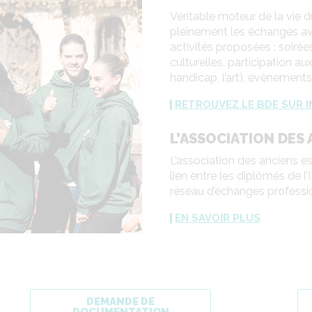
Véritable moteur de la vie 
Une cafétéri
pleinement les échanges ave
activités proposées : soirée
culturelles, participation au
handicap, l’art), évènements
RETROUVEZ LE BDE SUR 
L’ASSOCIATION DES 
L’association des anciens es
lien entre les diplômés de l
réseau d’échanges professio
EN SAVOIR PLUS
Une infothè
DEMANDE DE
DOCUMENTATION