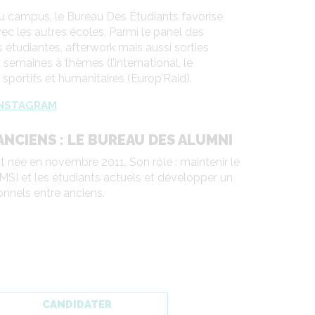
du campus, le Bureau Des Étudiants favorise
a
c les autres écoles. Parmi le panel des
s étudiantes, afterwork mais aussi sorties
x semaines à thèmes (l’international, le
 sportifs et humanitaires (Europ’Raid).
INSTAGRAM
ANCIENS : LE BUREAU DES ALUMNI
t née en novembre 2011. Son rôle : maintenir le
’IMSI et les étudiants actuels et développer un
nnels entre anciens.
que
CANDIDATER