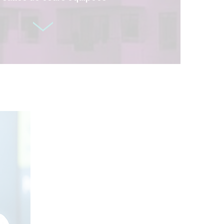
matiques
en libre-service