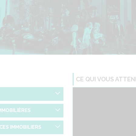
CE QUI VOUS ATTEND
Voir
Voir
MMOBILIÈRES
Une infothè
Voir
ES IMMOBILIERS