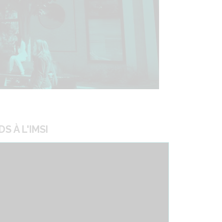
S À L'IMSI
que