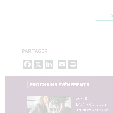
PARTAGER
Facebook
X
LinkedIn
Email
Print
PROCHAINS ÉVÈNEMENTS
20/08
LYON - Concours
Jeudi 20 Août 2026