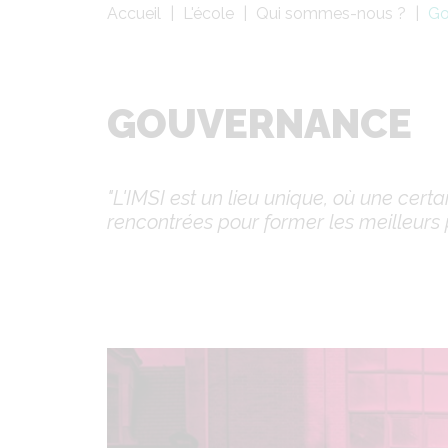
Fil
Accueil
L'école
Qui sommes-nous ?
Go
d'Ariane
GOUVERNANCE
"L'IMSI est un lieu unique, où une cert
rencontrées pour former les meilleurs 