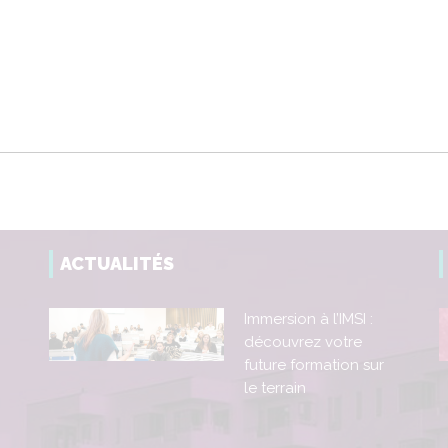
ACTUALITÉS
Immersion à l’IMSI :
découvrez votre
future formation sur
le terrain