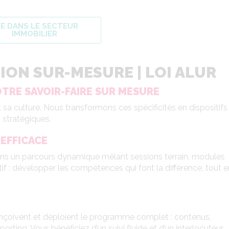
AE DANS LE SECTEUR
IMMOBILIER
ON SUR-MESURE | LOI ALUR
TRE SAVOIR-FAIRE SUR MESURE
 sa culture. Nous transformons ces spécificités en dispositifs
 stratégiques.
EFFICACE
ns un parcours dynamique mêlant sessions terrain, modules
if : développer les compétences qui font la différence, tout e
onçoivent et déploient le programme complet : contenus,
ting. Vous bénéficiez d’un suivi fluide et d’un interlocuteur