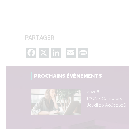
PARTAGER
Facebook
X
LinkedIn
Email
Print
PROCHAINS ÉVÈNEMENTS
20/08
LYON - Concours
Jeudi 20 Août 2026