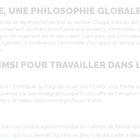
E, UNE PHILOSOPHIE GLOBAL
ande de repenser l’ensemble du secteur. Chaque individu doit 
ironnement, du financement jusqu’aux résidents. L’immobilier a 
ques de logement qui en découlent. C’est aussi une formidable
 logement et biodiversité. L’immobilier s’humanise et renoue a
r.
IMSI POUR TRAVAILLER DANS 
rable ? Contribuer au futur de ce secteur ? L’IMSI vous forme
ispensés par des enseignants experts. Une offre de formation
er à de belles opportunités professionnelles.
idéal pour devenir agent immobilier et maîtriser les fondamen
ières
: qui vous permet d’obtenir un BAC+3 et d’accéder à dav