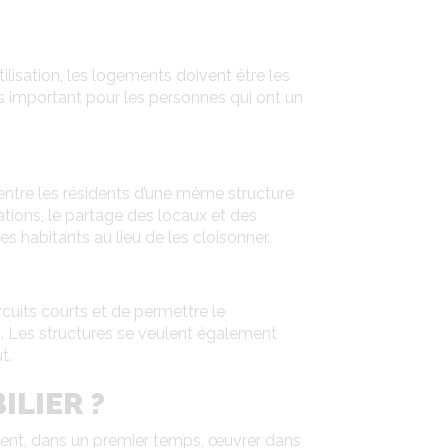
tilisation, les logements doivent être les
s important pour les personnes qui ont un
s entre les résidents d’une même structure
ations, le partage des locaux et des
s habitants au lieu de les cloisonner.
rcuits courts et de permettre le
s. Les structures se veulent également
t.
ILIER ?
ivent, dans un premier temps, œuvrer dans