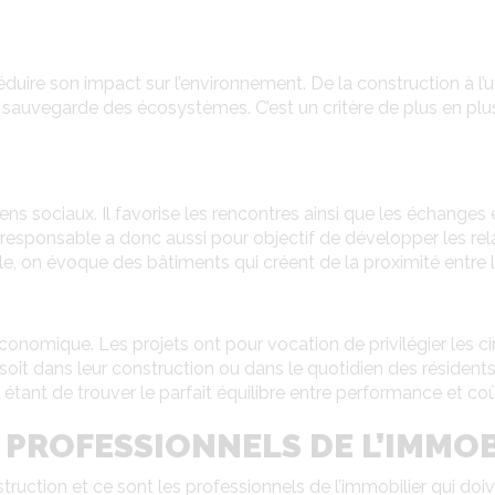
éduire son impact sur l’environnement. De la construction à l’u
a sauvegarde des écosystèmes. C’est un critère de plus en plu
liens sociaux. Il favorise les rencontres ainsi que les échange
oresponsable a donc aussi pour objectif de développer les rel
e, on évoque des bâtiments qui créent de la proximité entre le
économique. Les projets ont pour vocation de privilégier les ci
 soit dans leur construction ou dans le quotidien des résident
 étant de trouver le parfait équilibre entre performance et coû
 PROFESSIONNELS DE L’IMMOB
uction et ce sont les professionnels de l’immobilier qui do