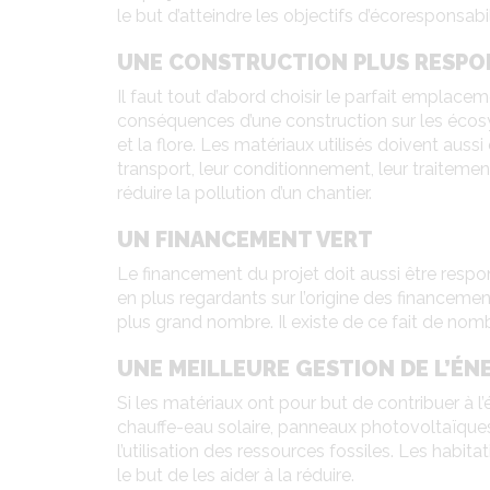
le but d’atteindre les objectifs d’écoresponsabil
UNE CONSTRUCTION PLUS RESPO
Il faut tout d’abord choisir le parfait emplac
conséquences d’une construction sur les écosys
et la flore. Les matériaux utilisés doivent aus
transport, leur conditionnement, leur traitemen
réduire la pollution d’un chantier.
UN FINANCEMENT VERT
Le financement du projet doit aussi être respo
en plus regardants sur l’origine des financeme
plus grand nombre. Il existe de ce fait de nomb
UNE MEILLEURE GESTION DE L’ÉN
Si les matériaux ont pour but de contribuer à 
chauffe-eau solaire, panneaux photovoltaïques,
l’utilisation des ressources fossiles. Les hab
le but de les aider à la réduire.