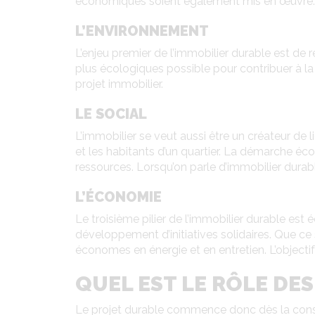
économiques soient également mis en œuvre.
L’ENVIRONNEMENT
L’enjeu premier de l’immobilier durable est de r
plus écologiques possible pour contribuer à l
projet immobilier.
LE SOCIAL
L’immobilier se veut aussi être un créateur de 
et les habitants d’un quartier. La démarche éc
ressources. Lorsqu’on parle d’immobilier durabl
L’ÉCONOMIE
Le troisième pilier de l’immobilier durable est 
développement d’initiatives solidaires. Que ce
économes en énergie et en entretien. L’objectif
QUEL EST LE RÔLE DES
Le projet durable commence donc dès la constr