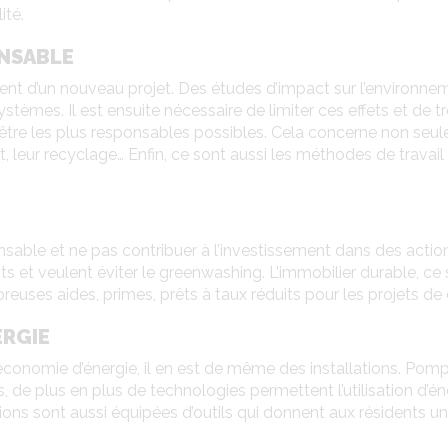
ité.
NSABLE
ement d’un nouveau projet. Des études d’impact sur l’environn
tèmes. Il est ensuite nécessaire de limiter ces effets et de t
si être les plus responsables possibles. Cela concerne non seul
t, leur recyclage… Enfin, ce sont aussi les méthodes de travai
nsable et ne pas contribuer à l’investissement dans des actio
nts et veulent éviter le greenwashing. L’immobilier durable, c
reuses aides, primes, prêts à taux réduits pour les projets de
ERGIE
l’économie d’énergie, il en est de même des installations. Po
 de plus en plus de technologies permettent l’utilisation d’én
itations sont aussi équipées d’outils qui donnent aux résident