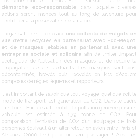
environnementaux, l'Europ’Raid s’inscrit dans une
démarche éco-responsable
dans laquelle diverses
actions seront menées tout au long de l’aventure pour
contribuer à la préservation de la nature.
L’organisation met en place
une collecte de mégots en
vue d’être recyclés en partenariat avec Éco-Mégot,
et de masques jetables en partenariat avec une
entreprise sociale et solidaire
afin de limiter l’impact
écologique de l’utilisation des masques et de réduire la
propagation de ces polluants. Les masques sont ainsi
décontaminés, broyés puis recyclés en kits d’écoliers
composés de règles, équerres et rapporteurs.
Il est important de savoir que tout voyage, quel que soit le
mode de transport, est générateur de CO2. Dans le cadre
d’un tour d’Europe automobile, la pollution générée pour un
véhicule est estimée à 1,79 tonne de CO2. Pour
comparaison, l’émission de CO2 d’un équipage de trois
personnes équivaut à un aller-retour en avion entre Paris et
Athènes (2000 km) pour un seul passager ! Ainsi, en