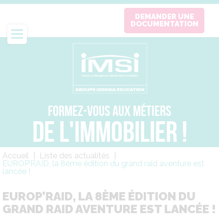
Aller
DEMANDER UNE
au
DOCUMENTATION
contenu
principal
FORMEZ-VOUS AUX MÉTIERS
DE L'IMMOBILIER !
Fil
Accueil
Liste des actualités
d'Ariane
EUROP’RAID, la 8ème édition du grand raid aventure est
lancée !
EUROP’RAID, LA 8ÈME ÉDITION DU
GRAND RAID AVENTURE EST LANCÉE !