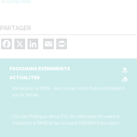
© Europ'Raid
PARTAGER
Facebook
X
LinkedIn
Email
Print
V
PROCHAINS ÉVÈNEMENTS
oir
V
ACTUALITÉS
oir
Immersion à l’IMSI : découvrez votre future formation
sur le terrain
L'École Pratique de la CCI Aix-Marseille-Provence
s'associe à l'IMSI et au Groupe IGENSIA Education