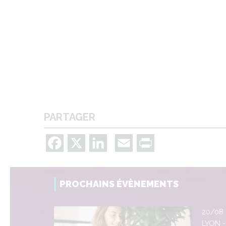
PARTAGER
Facebook
X
LinkedIn
Email
Print
PROCHAINS ÉVÈNEMENTS
20/08
LYON -