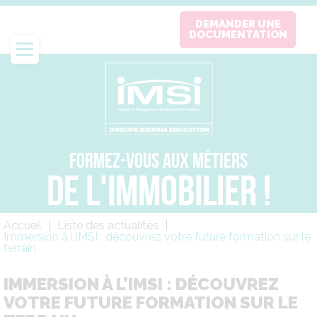
Aller
DEMANDER UNE
au
DOCUMENTATION
contenu
principal
FORMEZ-VOUS AUX MÉTIERS
DE L'IMMOBILIER !
Fil
Accueil
Liste des actualités
d'Ariane
Immersion à l’IMSI : découvrez votre future formation sur le
terrain
IMMERSION À L’IMSI : DÉCOUVREZ
VOTRE FUTURE FORMATION SUR LE