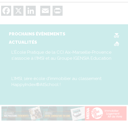
Facebook
X
LinkedIn
Email
Print
V
PROCHAINS ÉVÈNEMENTS
oir
V
ACTUALITÉS
oir
L'École Pratique de la CCI Aix-Marseille-Provence
s'associe à l'IMSI et au Groupe IGENSIA Education
L'IMSI, 1ère école d'immobilier au classement
HappyIndex®AtSchool !